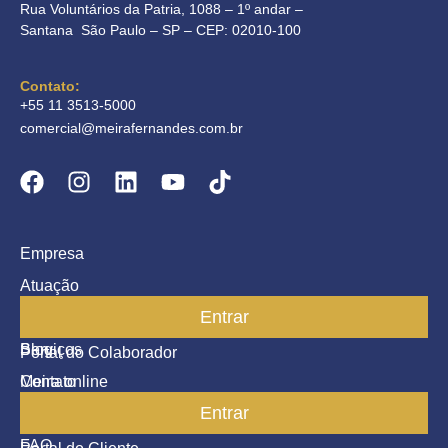
Rua Voluntários da Patria, 1088 – 1º andar –
Santana São Paulo – SP – CEP: 02010-100
Contato:
+55 11 3513-5000
comercial@meirafernandes.com.br
Empresa
Atuação
Entrar
Parceiros
Blog
Serviços
Portal do Colaborador
Contato
Meira online
Entrar
SAC
FAQ