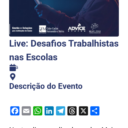
Live: Desafios Trabalhistas
nas Escolas
à
Descrição do Evento
Facebook
Email
WhatsApp
LinkedIn
Telegram
Threads
X
Share