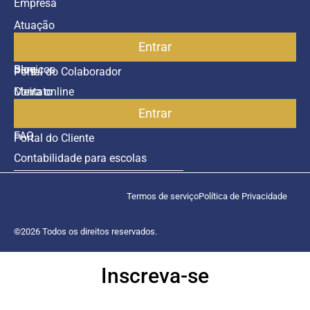
Empresa
Atuação
Entrar
Parceiros
Blog
Serviços
Portal do Colaborador
Contato
Meira online
Entrar
SAC
FAQ
Portal do Cliente
Contabilidade para escolas
Termos de serviço
Política de Privacidade
©2026 Todos os direitos reservados.
Inscreva-se