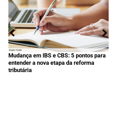
Mudança em IBS e CBS: 5 pontos para
R
entender a nova etapa da reforma
g
tributária
R