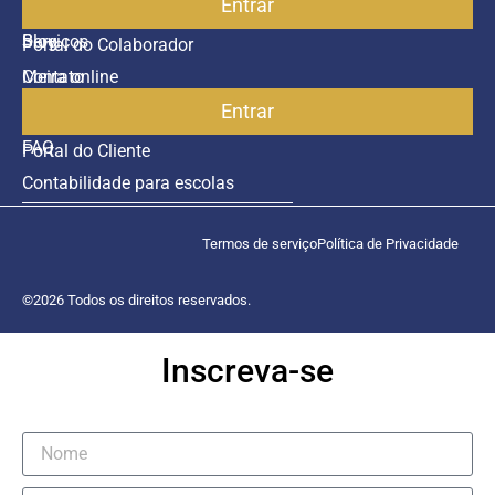
Entrar
Parceiros
Blog
Serviços
Portal do Colaborador
Contato
Meira online
Entrar
SAC
FAQ
Portal do Cliente
Contabilidade para escolas
Termos de serviço
Política de Privacidade
©2026 Todos os direitos reservados.
Inscreva-se