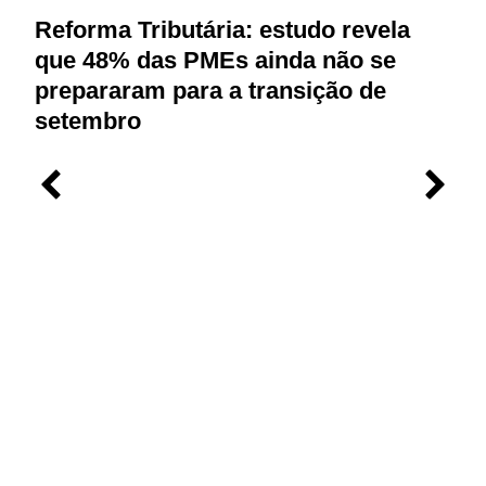
Reforma Tributária: estudo revela
M
que 48% das PMEs ainda não se
p
prepararam para a transição de
r
setembro