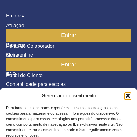
Empresa
Atuação
Entrar
Parceiros
Blog
Serviços
Portal do Colaborador
Contato
Meira online
Entrar
SAC
FAQ
Portal do Cliente
Contabilidade para escolas
Gerenciar o consentimento
Termos de serviço
Política de Privacidade
Para fornecer as melhores experiências, usamos tecnologias como
cookies para armazenar e/ou acessar informações do dispositivo. O
©2026 Todos os direitos reservados.
consentimento para essas tecnologias nos permitirá processar dados
como comportamento de navegação ou IDs exclusivos neste site. Não
consentir ou retirar o consentimento pode afetar negativamente certos
Inscreva-se
recursos e funções.