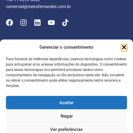
comercial@meirafernandes.com.br
Empresa
Gerenciar o consentimento
Atuação
Para fornecer as melhores experiências, usamos tecnologias como cookies
Entrar
Parceiros
para armazenar e/ou acessar informações do dispositivo. O consentimento
para essas tecnologias nos permitirá processar dados como
Blog
Serviços
Portal do Colaborador
comportamento de navegação ou IDs exclusivos neste site. Não consentir
ou retirar o consentimento pode afetar negativamente certos recursos e
Contato
Meira online
funções.
Entrar
SAC
FAQ
Portal do Cliente
Aceitar
Contabilidade para escolas
Negar
Termos de serviço
Política de Privacidade
Ver preferências