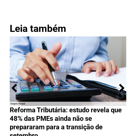
Leia também
Reforma Tributária: estudo revela que
M
48% das PMEs ainda não se
e
prepararam para a transição de
t
setembro