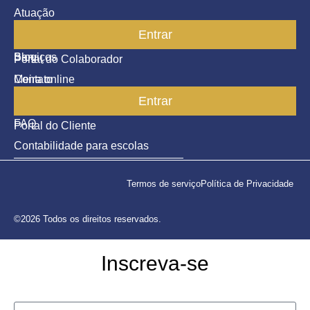
Atuação
Entrar
Parceiros
Blog
Serviços
Portal do Colaborador
Contato
Meira online
Entrar
SAC
FAQ
Portal do Cliente
Contabilidade para escolas
Termos de serviço
Política de Privacidade
©2026 Todos os direitos reservados.
Inscreva-se