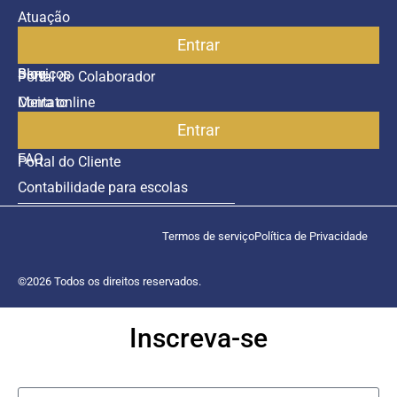
Atuação
Entrar
Parceiros
Blog
Serviços
Portal do Colaborador
Contato
Meira online
Entrar
SAC
FAQ
Portal do Cliente
Contabilidade para escolas
Termos de serviço
Política de Privacidade
©2026 Todos os direitos reservados.
Inscreva-se