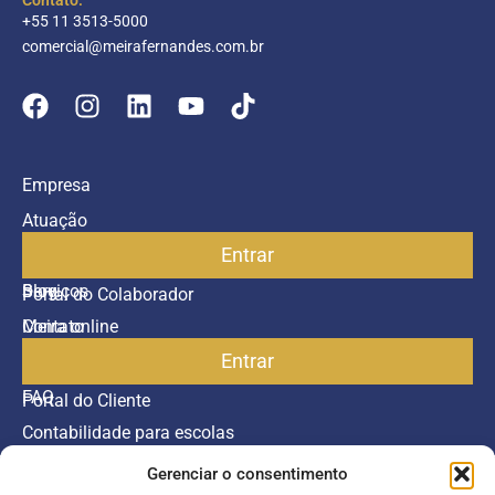
Contato:
+55 11 3513-5000
comercial@meirafernandes.com.br
Empresa
Atuação
Entrar
Parceiros
Blog
Serviços
Portal do Colaborador
Contato
Meira online
Entrar
SAC
FAQ
Portal do Cliente
Contabilidade para escolas
Gerenciar o consentimento
Termos de serviço
Política de Privacidade