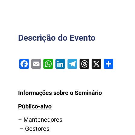
Descrição do Evento
Facebook
Email
WhatsApp
LinkedIn
Telegram
Threads
X
Shar
Informações sobre o Seminário
Público-alvo
– Mantenedores
– Gestores