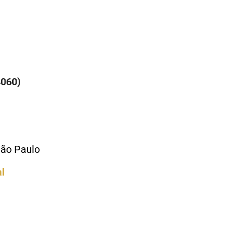
4060)
São Paulo
l