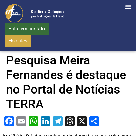
Entre em contato
Holerites
Pesquisa Meira
Fernandes é destaque
no Portal de Notícias
TERRA
Facebook
Email
WhatsApp
LinkedIn
Telegram
Threads
X
Share
Em 2025, 98% das escolas particulares brasileiras planejam