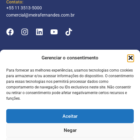
Contato:
+55 11 3513-5000
comercial@meirafernandes.com.br
Empresa
Gerenciar o consentimento
Atuação
Para fornecer as melhores experiências, usamos tecnologias como cookies
Entrar
Parceiros
para armazenar e/ou acessar informações do dispositivo. O consentimento
para essas tecnologias nos permitirá processar dados como
Blog
Serviços
Portal do Colaborador
comportamento de navegação ou IDs exclusivos neste site. Não consentir
ou retirar o consentimento pode afetar negativamente certos recursos e
Contato
Meira online
funções.
Entrar
SAC
FAQ
Portal do Cliente
Aceitar
Contabilidade para escolas
Negar