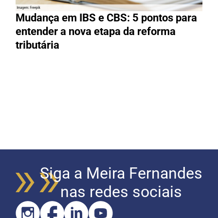
Mudança em IBS e CBS: 5 pontos para
R
entender a nova etapa da reforma
g
tributária
R
Siga a Meira Fernandes
nas redes sociais