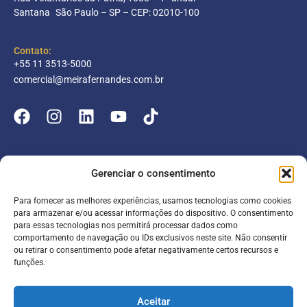
Santana São Paulo – SP – CEP: 02010-100
Contato:
+55 11 3513-5000
comercial@meirafernandes.com.br
Empresa
Gerenciar o consentimento
Atuação
Para fornecer as melhores experiências, usamos tecnologias como cookies
Entrar
Parceiros
para armazenar e/ou acessar informações do dispositivo. O consentimento
para essas tecnologias nos permitirá processar dados como
Blog
Serviços
Portal do Colaborador
comportamento de navegação ou IDs exclusivos neste site. Não consentir
ou retirar o consentimento pode afetar negativamente certos recursos e
Contato
Meira online
funções.
Entrar
SAC
FAQ
Portal do Cliente
Aceitar