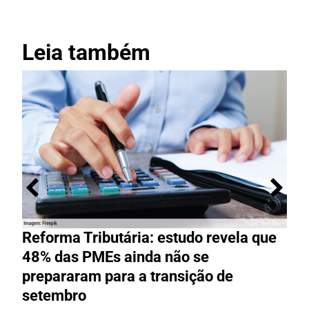
Leia também
Reforma Tributária: estudo revela que
M
48% das PMEs ainda não se
e
prepararam para a transição de
t
setembro