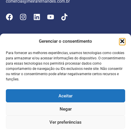
comercial@meirafernandes.com.br
Empresa
Gerenciar o consentimento
Atuação
Para fornecer as melhores experiências, usamos tecnologias como cookies
Entrar
Parceiros
para armazenar e/ou acessar informações do dispositivo. O consentimento
para essas tecnologias nos permitirá processar dados como
Blog
Serviços
Portal do Colaborador
comportamento de navegação ou IDs exclusivos neste site. Não consentir
ou retirar o consentimento pode afetar negativamente certos recursos e
Contato
Meira online
funções.
Entrar
SAC
FAQ
Portal do Cliente
Aceitar
Contabilidade para escolas
Negar
Termos de serviço
Política de Privacidade
Ver preferências