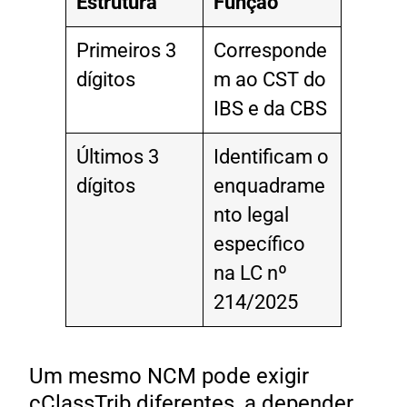
Estrutura
Função
Primeiros 3
Corresponde
dígitos
m ao CST do
IBS e da CBS
Últimos 3
Identificam o
dígitos
enquadrame
nto legal
específico
na LC nº
214/2025
Um mesmo NCM pode exigir
cClassTrib diferentes, a depender