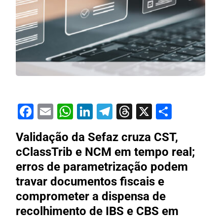
Facebook
Email
WhatsApp
LinkedIn
Telegram
Threads
X
Share
Validação da Sefaz cruza CST,
cClassTrib e NCM em tempo real;
erros de parametrização podem
travar documentos fiscais e
comprometer a dispensa de
recolhimento de IBS e CBS em