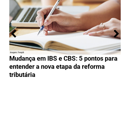
Mudança em IBS e CBS: 5 pontos para
R
entender a nova etapa da reforma
g
tributária
R