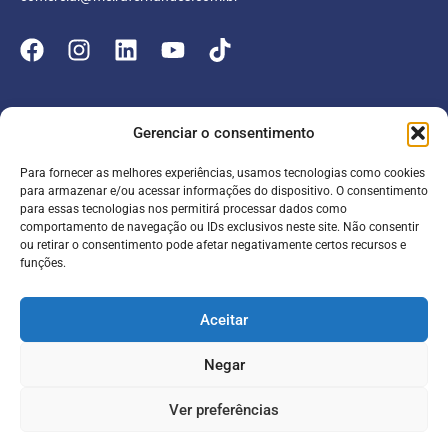
Empresa
Gerenciar o consentimento
Atuação
Para fornecer as melhores experiências, usamos tecnologias como cookies
Entrar
Parceiros
para armazenar e/ou acessar informações do dispositivo. O consentimento
para essas tecnologias nos permitirá processar dados como
Blog
Serviços
Portal do Colaborador
comportamento de navegação ou IDs exclusivos neste site. Não consentir
ou retirar o consentimento pode afetar negativamente certos recursos e
Contato
Meira online
funções.
Entrar
SAC
FAQ
Portal do Cliente
Aceitar
Contabilidade para escolas
Negar
Termos de serviço
Política de Privacidade
Ver preferências