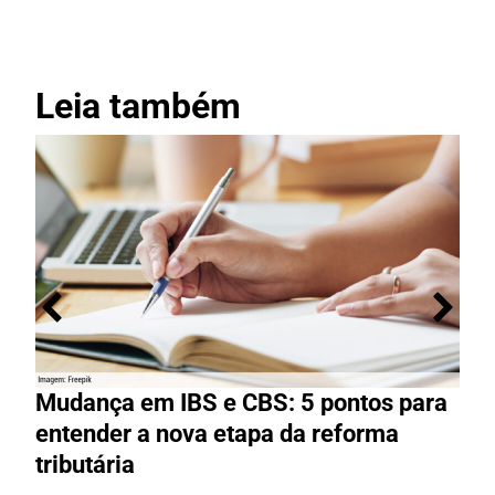
Leia também
Mudança em IBS e CBS: 5 pontos para
R
entender a nova etapa da reforma
g
tributária
R