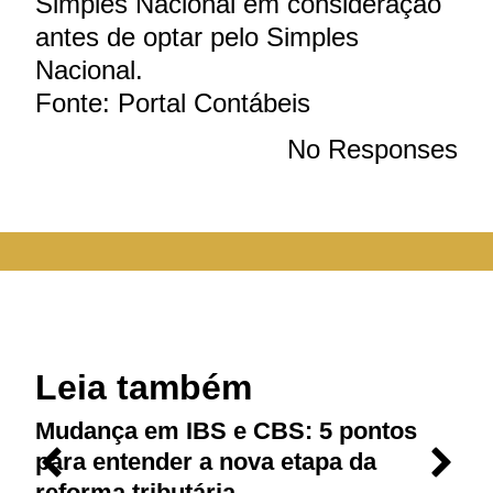
Simples Nacional em consideração
antes de optar pelo Simples
Nacional.
Fonte: Portal Contábeis
No Responses
Leia também
Mudança em IBS e CBS: 5 pontos
R
para entender a nova etapa da
P
reforma tributária
d