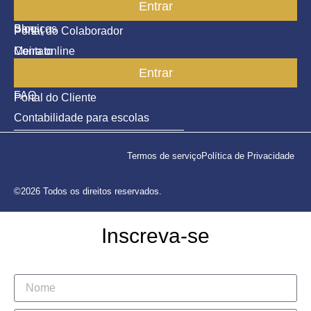
Entrar
Parceiros
Blog
Serviços
Portal do Colaborador
Contato
Meira online
Entrar
SAC
FAQ
Portal do Cliente
Contabilidade para escolas
Termos de serviço
Política de Privacidade
©2026 Todos os direitos reservados.
Inscreva-se