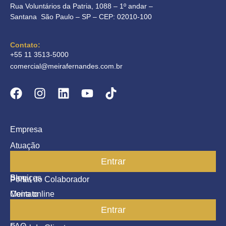
Rua Voluntários da Patria, 1088 – 1º andar –
Santana São Paulo – SP – CEP: 02010-100
Contato:
+55 11 3513-5000
comercial@meirafernandes.com.br
Empresa
Atuação
Entrar
Parceiros
Blog
Serviços
Portal do Colaborador
Contato
Meira online
Entrar
SAC