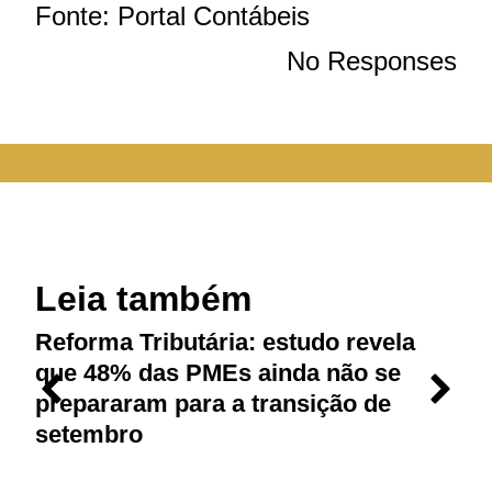
Fonte: Portal Contábeis
No Responses
Leia também
Reforma Tributária: estudo revela
M
que 48% das PMEs ainda não se
p
prepararam para a transição de
r
setembro