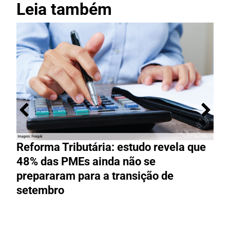
Leia também
Reforma Tributária: estudo revela que
M
48% das PMEs ainda não se
e
prepararam para a transição de
t
setembro