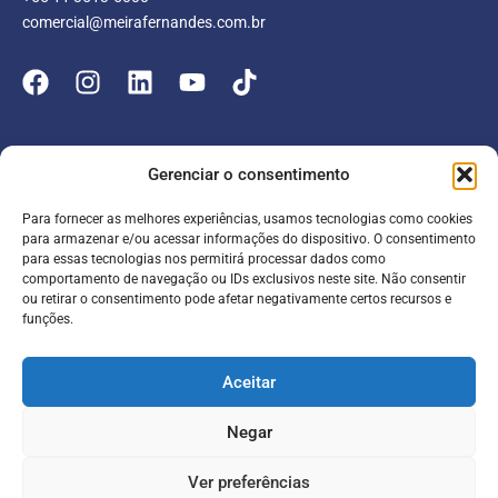
comercial@meirafernandes.com.br
Empresa
Gerenciar o consentimento
Atuação
Para fornecer as melhores experiências, usamos tecnologias como cookies
Entrar
Parceiros
para armazenar e/ou acessar informações do dispositivo. O consentimento
para essas tecnologias nos permitirá processar dados como
Blog
Serviços
Portal do Colaborador
comportamento de navegação ou IDs exclusivos neste site. Não consentir
ou retirar o consentimento pode afetar negativamente certos recursos e
Contato
Meira online
funções.
Entrar
SAC
FAQ
Portal do Cliente
Aceitar
Contabilidade para escolas
Negar
Termos de serviço
Política de Privacidade
Ver preferências