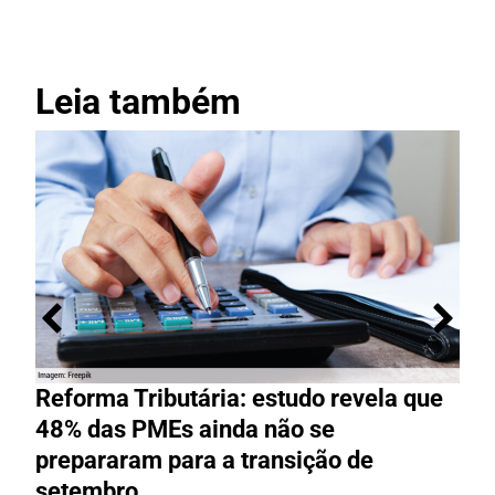
Leia também
Reforma Tributária: estudo revela que
M
48% das PMEs ainda não se
e
prepararam para a transição de
t
setembro