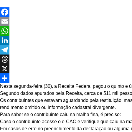
Facebook
Email
WhatsApp
LinkedIn
Telegram
Threads
X
Nesta segunda-feira (30), a Receita Federal pagou o quinto e úl
Share
Segundo dados apurados pela Receita, cerca de 511 mil pessoa
Os contribuintes que estavam aguardando pela restituição, mas 
rendimento omitido ou informação cadastral divergente.
Para saber se o contribuinte caiu na malha fina, é preciso:
Caso o contribuinte acesse o e-CAC e verifique que caiu na ma
Em casos de erro no preenchimento da declaração ou alguma info