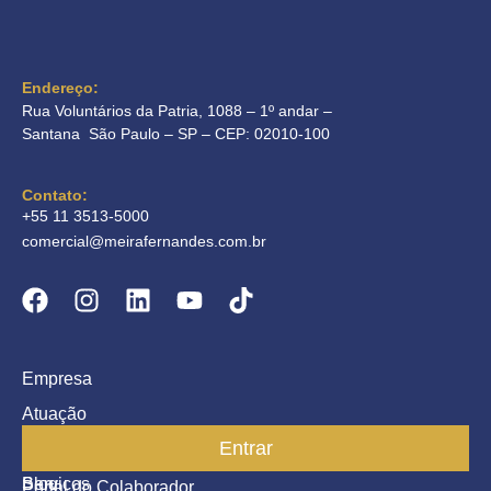
Endereço:
Rua Voluntários da Patria, 1088 – 1º andar –
Santana São Paulo – SP – CEP: 02010-100
Contato:
+55 11 3513-5000
comercial@meirafernandes.com.br
Empresa
Atuação
Entrar
Parceiros
Blog
Serviços
Portal do Colaborador