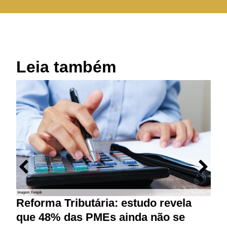
Leia também
Reforma Tributária: estudo revela
M
que 48% das PMEs ainda não se
p