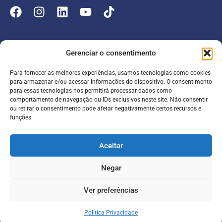
Empresa
Gerenciar o consentimento
Atuação
Para fornecer as melhores experiências, usamos tecnologias como cookies
Entrar
Parceiros
para armazenar e/ou acessar informações do dispositivo. O consentimento
para essas tecnologias nos permitirá processar dados como
Blog
Serviços
Portal do Colaborador
comportamento de navegação ou IDs exclusivos neste site. Não consentir
ou retirar o consentimento pode afetar negativamente certos recursos e
Contato
Meira online
funções.
Entrar
SAC
FAQ
Portal do Cliente
Aceitar
Contabilidade para escolas
Negar
Termos de serviço
Política de Privacidade
Ver preferências
©2026 Todos os direitos reservados.
Política Privacidade