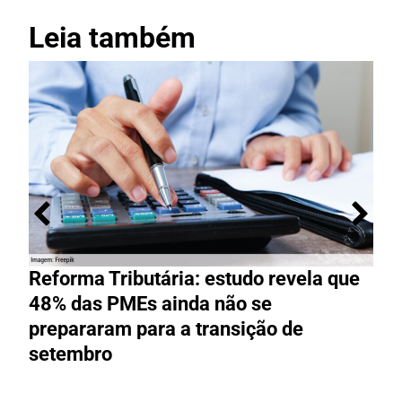
Leia também
Reforma Tributária: estudo revela que
M
48% das PMEs ainda não se
e
prepararam para a transição de
t
setembro