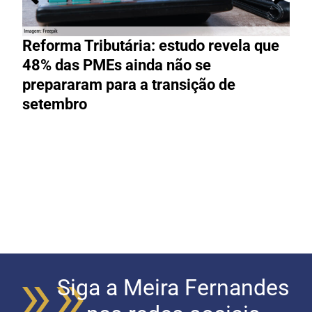
Reforma Tributária: estudo revela que
M
48% das PMEs ainda não se
e
prepararam para a transição de
t
setembro
Siga a Meira Fernandes