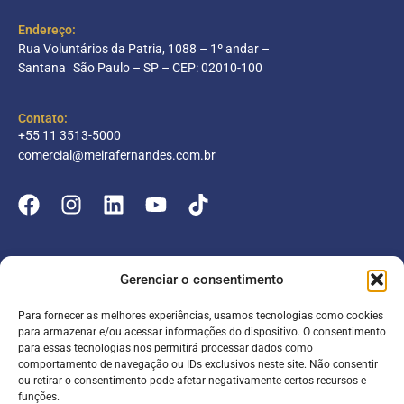
Endereço:
Rua Voluntários da Patria, 1088 – 1º andar –
Santana São Paulo – SP – CEP: 02010-100
Contato:
+55 11 3513-5000
comercial@meirafernandes.com.br
Empresa
Gerenciar o consentimento
Atuação
Para fornecer as melhores experiências, usamos tecnologias como cookies
Entrar
Parceiros
para armazenar e/ou acessar informações do dispositivo. O consentimento
para essas tecnologias nos permitirá processar dados como
Blog
Serviços
Portal do Colaborador
comportamento de navegação ou IDs exclusivos neste site. Não consentir
ou retirar o consentimento pode afetar negativamente certos recursos e
Contato
Meira online
funções.