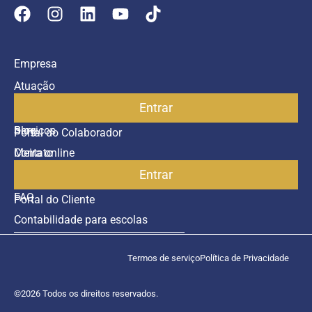
Empresa
Atuação
Entrar
Parceiros
Blog
Serviços
Portal do Colaborador
Contato
Meira online
Entrar
SAC
FAQ
Portal do Cliente
Contabilidade para escolas
Termos de serviço
Política de Privacidade
©2026 Todos os direitos reservados.