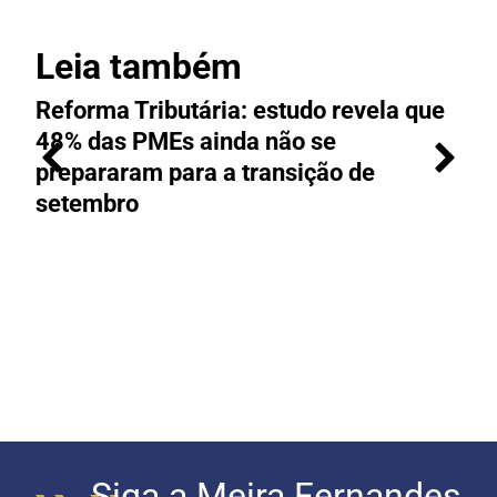
Leia também
Reforma Tributária: estudo revela que
M
48% das PMEs ainda não se
e
prepararam para a transição de
t
setembro
Siga a Meira Fernandes