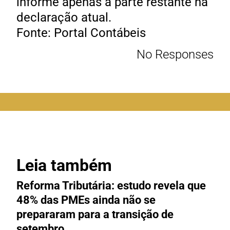
informe apenas a parte restante na
declaração atual.
Fonte: Portal Contábeis
No Responses
Leia também
Reforma Tributária: estudo revela que
M
48% das PMEs ainda não se
e
prepararam para a transição de
t
setembro