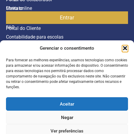
Contato
Meira online
Entrar
SAC
FAQ
Portal do Cliente
Contabilidade para escolas
Gerenciar o consentimento
Termos de serviço
Política de Privacidade
Para fornecer as melhores experiências, usamos tecnologias como cookies
para armazenar e/ou acessar informações do dispositivo. O consentimento
©2026 Todos os direitos reservados.
para essas tecnologias nos permitirá processar dados como
comportamento de navegação ou IDs exclusivos neste site. Não consentir
ou retirar o consentimento pode afetar negativamente certos recursos e
Inscreva-se
funções.
Aceitar
Negar
Ver preferências