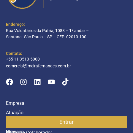
Endereço:
Rua Voluntários da Patria, 1088 – 1º andar –
Santana São Paulo – SP – CEP: 02010-100
Contato:
+55 11 3513-5000
comercial@meirafernandes.com.br
Empresa
Atuação
Entrar
Parceiros
Blog
Serviços
Portal do Colaborador