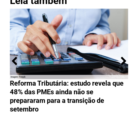
Leia também
Reforma Tributária: estudo revela que
M
48% das PMEs ainda não se
e
prepararam para a transição de
t
setembro