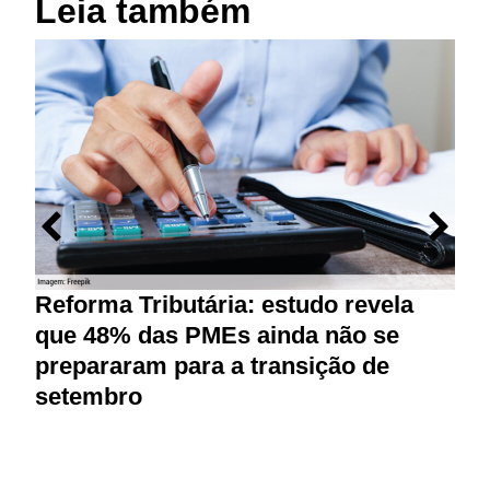
Leia também
Reforma Tributária: estudo revela
M
que 48% das PMEs ainda não se
p
prepararam para a transição de
r
setembro