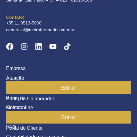
Contato:
+55 11 3513-5000
comercial@meirafernandes.com.br
Empresa
Atuação
Entrar
Parceiros
Blog
Serviços
Portal do Colaborador
Contato
Meira online
Entrar
SAC
FAQ
Portal do Cliente
Contabilidade para escolas