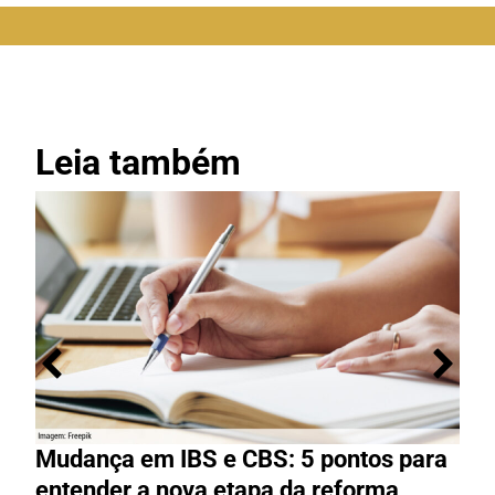
Leia também
Mudança em IBS e CBS: 5 pontos para
R
entender a nova etapa da reforma
g