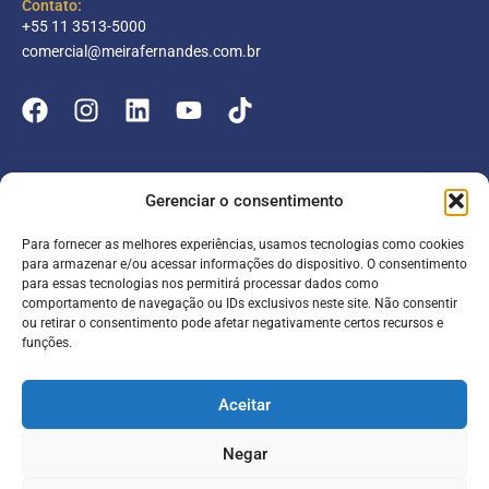
Contato:
+55 11 3513-5000
comercial@meirafernandes.com.br
Empresa
Gerenciar o consentimento
Atuação
Para fornecer as melhores experiências, usamos tecnologias como cookies
Entrar
Parceiros
para armazenar e/ou acessar informações do dispositivo. O consentimento
para essas tecnologias nos permitirá processar dados como
Blog
Serviços
Portal do Colaborador
comportamento de navegação ou IDs exclusivos neste site. Não consentir
ou retirar o consentimento pode afetar negativamente certos recursos e
Contato
Meira online
funções.
Entrar
SAC
FAQ
Portal do Cliente
Aceitar
Contabilidade para escolas
Negar