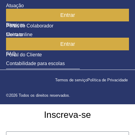
Atuação
Entrar
Parceiros
Blog
Serviços
Portal do Colaborador
Contato
Meira online
Entrar
SAC
FAQ
Portal do Cliente
Contabilidade para escolas
Termos de serviço
Política de Privacidade
©2026 Todos os direitos reservados.
Inscreva-se