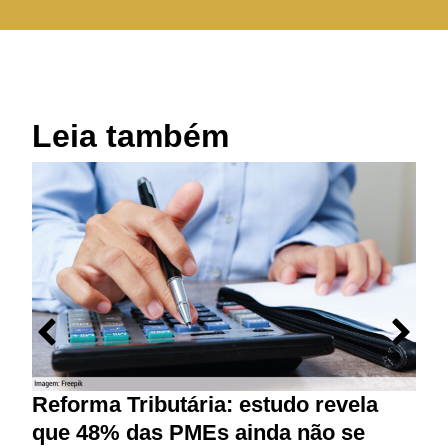
Leia também
M
p
r
Reforma Tributária: estudo revela
que 48% das PMEs ainda não se