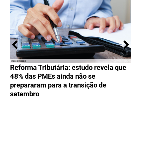
Reforma Tributária: estudo revela que
M
48% das PMEs ainda não se
e
prepararam para a transição de
t
setembro