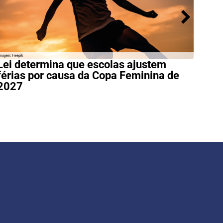
Lei determina que escolas ajustem
Nov
férias por causa da Copa Feminina de
alfa
2027
(1º