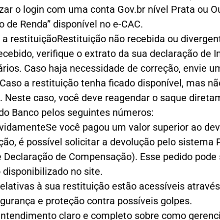
izar o login com uma conta Gov.br nível Prata ou Ou
o de Renda” disponível no e-CAC.
restituiçãoRestituição não recebida ou divergent
 recebido, verifique o extrato da sua declaração de
rios. Caso haja necessidade de correção, envie um
aso a restituição tenha ficado disponível, mas nã
l. Neste caso, você deve reagendar o saque diretam
do Banco pelos seguintes números:
evidamenteSe você pagou um valor superior ao de
ção, é possível solicitar a devolução pelo sistem
 Declaração de Compensação). Esse pedido pode se
disponibilizado no site.
ativas à sua restituição estão acessíveis através
egurança e proteção contra possíveis golpes.
ntendimento claro e completo sobre como gerencia