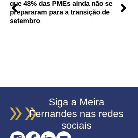
que 48% das PMEs ainda não se
p
prepararam para a transição de
r
setembro
Siga a Meira
Fernandes nas redes
sociais