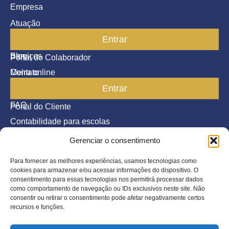
Empresa
Atuação
Entrar
Parceiros
Blog
Serviços
Portal do Colaborador
Contato
Meira online
Entrar
SAC
FAQ
Portal do Cliente
Contabilidade para escolas
Gerenciar o consentimento
Termos de serviço
Política de Privacidade
Para fornecer as melhores experiências, usamos tecnologias como
cookies para armazenar e/ou acessar informações do dispositivo. O
©2026 Todos os direitos reservados.
consentimento para essas tecnologias nos permitirá processar dados
como comportamento de navegação ou IDs exclusivos neste site. Não
consentir ou retirar o consentimento pode afetar negativamente certos
Inscreva-se
recursos e funções.