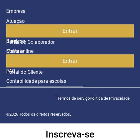
Empresa
Atuação
Entrar
Parceiros
Blog
Serviços
Portal do Colaborador
Contato
Meira online
Entrar
SAC
FAQ
Portal do Cliente
Contabilidade para escolas
Termos de serviço
Política de Privacidade
©2026 Todos os direitos reservados.
Inscreva-se