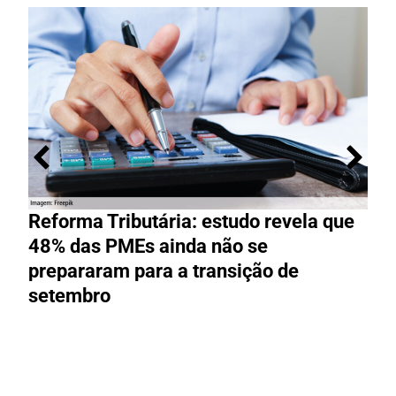
Reforma Tributária: estudo revela que
M
48% das PMEs ainda não se
e
prepararam para a transição de
t
setembro