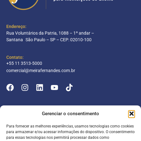
Endereço:
Rua Voluntários da Patria, 1088 – 1º andar –
Santana São Paulo – SP – CEP: 02010-100
Contato:
+55 11 3513-5000
comercial@meirafernandes.com.br
Empresa
Gerenciar o consentimento
Atuação
Para fornecer as melhores experiências, usamos tecnologias como cookies
Entrar
Parceiros
para armazenar e/ou acessar informações do dispositivo. O consentimento
para essas tecnologias nos permitirá processar dados como
Blog
Serviços