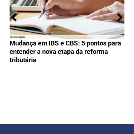
Mudança em IBS e CBS: 5 pontos para
R
entender a nova etapa da reforma
g
tributária
R