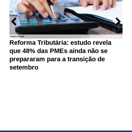
Reforma Tributária: estudo revela
M
que 48% das PMEs ainda não se
p
prepararam para a transição de
r
setembro