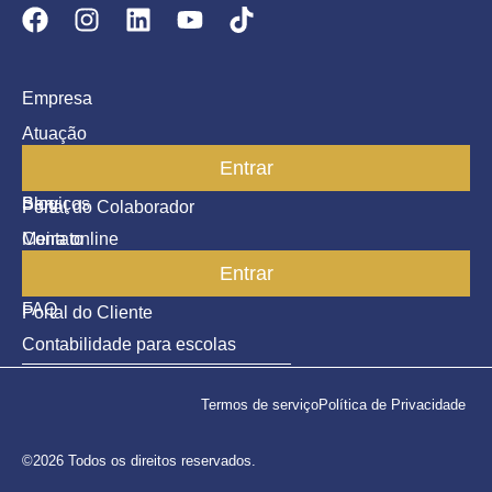
Empresa
Atuação
Entrar
Parceiros
Blog
Serviços
Portal do Colaborador
Contato
Meira online
Entrar
SAC
FAQ
Portal do Cliente
Contabilidade para escolas
Termos de serviço
Política de Privacidade
©2026 Todos os direitos reservados.