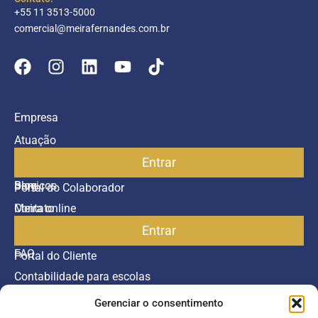
+55 11 3513-5000
comercial@meirafernandes.com.br
Empresa
Atuação
Entrar
Parceiros
Blog
Serviços
Portal do Colaborador
Contato
Meira online
Entrar
SAC
FAQ
Portal do Cliente
Contabilidade para escolas
Gerenciar o consentimento
Termos de serviço
Política de Privacidade