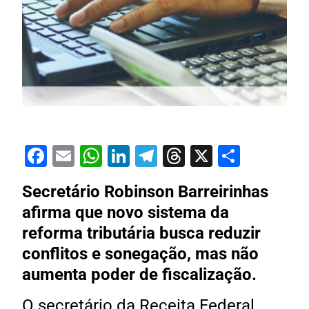
Facebook
Email
WhatsApp
LinkedIn
Telegram
Threads
X
Share
Secretário Robinson Barreirinhas
afirma que novo sistema da
reforma tributária busca reduzir
conflitos e sonegação, mas não
aumenta poder de fiscalização.
O secretário da Receita Federal,