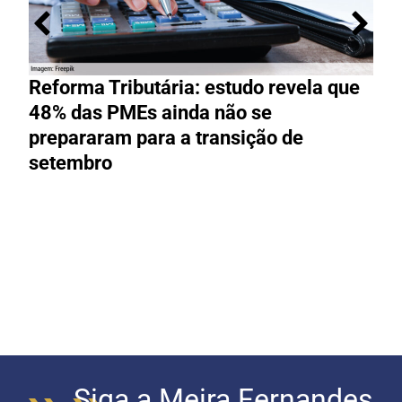
Reforma Tributária: estudo revela que
M
48% das PMEs ainda não se
e
prepararam para a transição de
t
setembro
Siga a Meira Fernandes