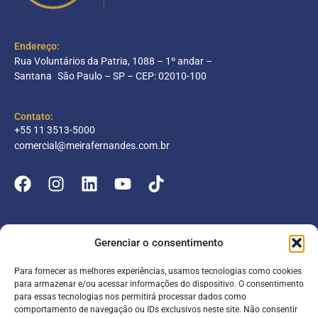
Endereço:
Rua Voluntários da Patria, 1088 – 1º andar –
Santana São Paulo – SP – CEP: 02010-100
Contato:
+55 11 3513-5000
comercial@meirafernandes.com.br
Empresa
Gerenciar o consentimento
Atuação
Para fornecer as melhores experiências, usamos tecnologias como cookies
Entrar
Parceiros
para armazenar e/ou acessar informações do dispositivo. O consentimento
para essas tecnologias nos permitirá processar dados como
Blog
Serviços
Portal do Colaborador
comportamento de navegação ou IDs exclusivos neste site. Não consentir