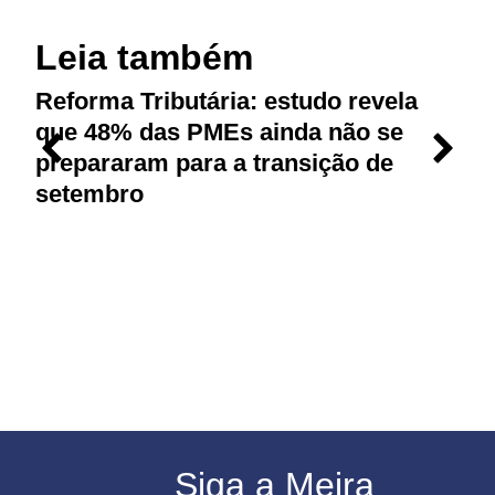
Leia também
Reforma Tributária: estudo revela
M
que 48% das PMEs ainda não se
p
prepararam para a transição de
r
setembro
Siga a Meira