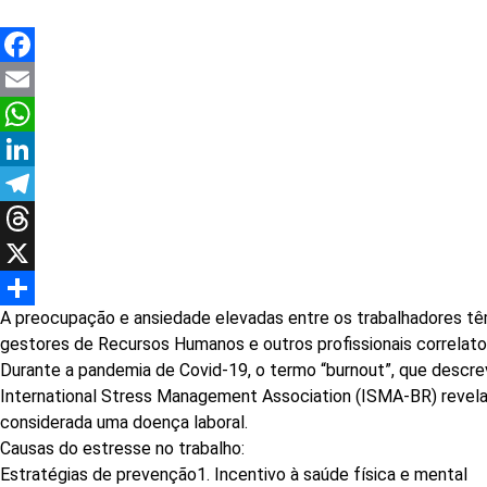
Facebook
Email
WhatsApp
LinkedIn
Telegram
Threads
X
A preocupação e ansiedade elevadas entre os trabalhadores tê
Share
gestores de Recursos Humanos e outros profissionais correlato
Durante a pandemia de Covid-19, o termo “burnout”, que descrev
International Stress Management Association (ISMA-BR) revelam 
considerada uma doença laboral.
Causas do estresse no trabalho:
Estratégias de prevenção1. Incentivo à saúde física e mental