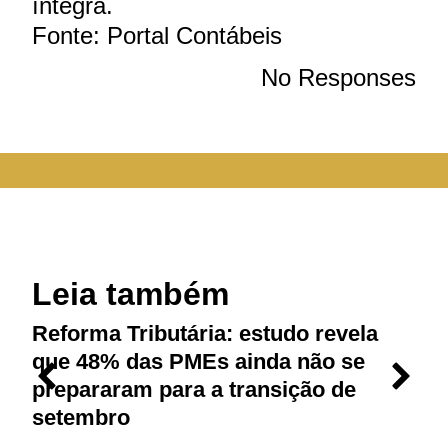
íntegra.
Fonte: Portal Contábeis
No Responses
Leia também
Reforma Tributária: estudo revela
M
que 48% das PMEs ainda não se
p
prepararam para a transição de
r
setembro