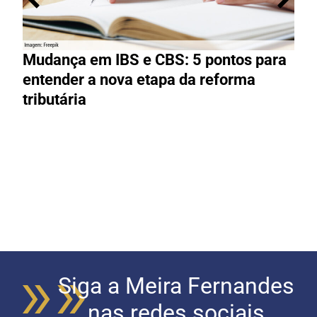
Mudança em IBS e CBS: 5 pontos para
R
entender a nova etapa da reforma
g
tributária
R
Siga a Meira Fernandes
nas redes sociais