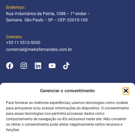
Endereço:
Rua Voluntários da Patria, 1088 – 1º andar –
Santana São Paulo – SP – CEP: 02010-100
Contato:
+55 11 3513-5000
comercial@meirafernandes.com.br
Empresa
Gerenciar o consentimento
Atuação
Para fornecer as melhores experiências, usamos tecnologias como cookies
Entrar
Parceiros
para armazenar e/ou acessar informações do dispositivo. O consentimento
para essas tecnologias nos permitirá processar dados como
Blog
Serviços
Portal do Colaborador
comportamento de navegação ou IDs exclusivos neste site. Não consentir
ou retirar o consentimento pode afetar negativamente certos recursos e
Contato
Meira online
funções.