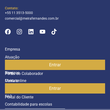
Contato:
+55 11 3513-5000
comercial@meirafernandes.com.br
Empresa
Atuação
Entrar
Parceiros
Blog
Serviços
Portal do Colaborador
Contato
Meira online
Entrar
SAC
FAQ
Portal do Cliente
Contabilidade para escolas