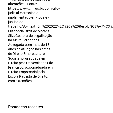
alterações. Fonte:
https://www.cnj.jus.br/domicilio-
judicial-eletronico-e-
implementado-em-toda-a-
justica-do-
trabalho/#:~:text=Em%202022%2C%20a%20Resolu%C3%A7%C3%
Elisângela Ortiz de Moraes
SilvaGestora de Legalização
na Meira Fernandes.
Advogada com mais de 18
anos de atuação nas áreas
de Direito Empresarial e
Societário, graduada em
Direito pela Universidade São
Francisco, pós-graduada em
Direito Empresarial pela
Escola Paulista de Direito,
com extensões
Postagens recentes