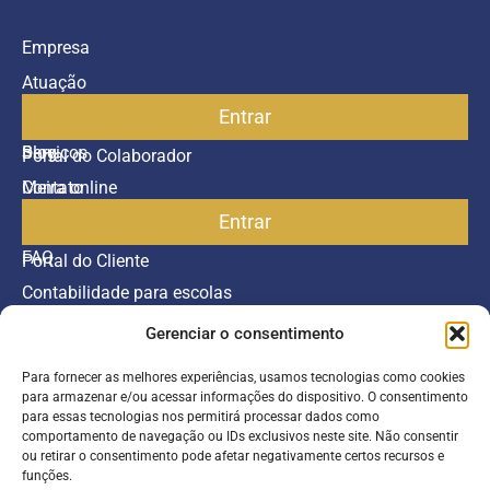
Empresa
Atuação
Entrar
Parceiros
Blog
Serviços
Portal do Colaborador
Contato
Meira online
Entrar
SAC
FAQ
Portal do Cliente
Contabilidade para escolas
Gerenciar o consentimento
Termos de serviço
Política de Privacidade
Para fornecer as melhores experiências, usamos tecnologias como cookies
para armazenar e/ou acessar informações do dispositivo. O consentimento
©2026 Todos os direitos reservados.
para essas tecnologias nos permitirá processar dados como
comportamento de navegação ou IDs exclusivos neste site. Não consentir
ou retirar o consentimento pode afetar negativamente certos recursos e
Inscreva-se
funções.