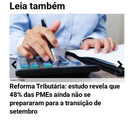
Leia também
Reforma Tributária: estudo revela que
M
48% das PMEs ainda não se
e
prepararam para a transição de
t
setembro