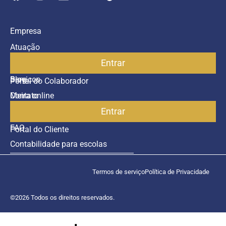
Empresa
Atuação
Entrar
Parceiros
Blog
Serviços
Portal do Colaborador
Contato
Meira online
Entrar
SAC
FAQ
Portal do Cliente
Contabilidade para escolas
Termos de serviço
Política de Privacidade
©2026 Todos os direitos reservados.