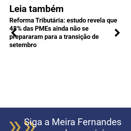
Leia também
Reforma Tributária: estudo revela que
M
48% das PMEs ainda não se
e
prepararam para a transição de
t
setembro
Siga a Meira Fernandes