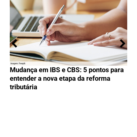
Mudança em IBS e CBS: 5 pontos para
R
entender a nova etapa da reforma
g
tributária
R