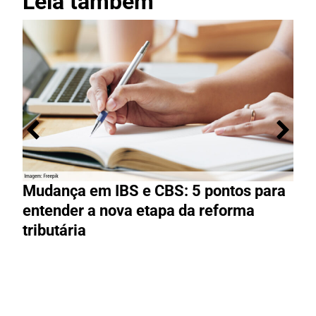
Leia também
Mudança em IBS e CBS: 5 pontos para
R
entender a nova etapa da reforma
g
tributária
R