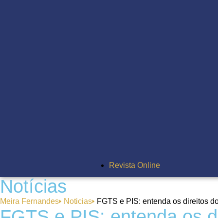
Revista Online
Notícias
Meira Fernandes
🢒
Noticias
🢒
FGTS e PIS: entenda os direitos d
FGTS e PIS: entenda os di