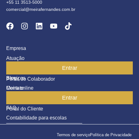
+55 11 3513-5000
comercial@meirafernandes.com.br
Empresa
Atuação
Entrar
Parceiros
Blog
Serviços
Portal do Colaborador
Contato
Meira online
Entrar
SAC
FAQ
Portal do Cliente
Contabilidade para escolas
Termos de serviço
Política de Privacidade