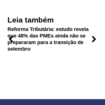
Leia também
Reforma Tributária: estudo revela
M
que 48% das PMEs ainda não se
p
prepararam para a transição de
r
setembro