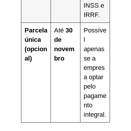
INSS e
IRRF.
Parcela
Até
30
Possíve
única
de
l
(opcion
novem
apenas
al)
bro
se a
empres
a optar
pelo
pagame
nto
integral.