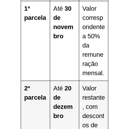
1ª
Até
30
Valor
parcela
de
corresp
novem
ondente
bro
a 50%
da
remune
ração
mensal.
2ª
Até
20
Valor
parcela
de
restante
dezem
, com
bro
descont
os de