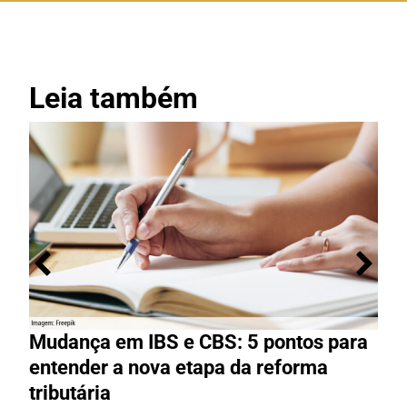
Leia também
Mudança em IBS e CBS: 5 pontos para
R
entender a nova etapa da reforma
g
tributária
R