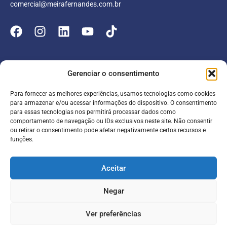
comercial@meirafernandes.com.br
Empresa
Gerenciar o consentimento
Atuação
Para fornecer as melhores experiências, usamos tecnologias como cookies
Entrar
Parceiros
para armazenar e/ou acessar informações do dispositivo. O consentimento
para essas tecnologias nos permitirá processar dados como
Blog
Serviços
Portal do Colaborador
comportamento de navegação ou IDs exclusivos neste site. Não consentir
ou retirar o consentimento pode afetar negativamente certos recursos e
Contato
Meira online
funções.
Entrar
SAC
FAQ
Portal do Cliente
Aceitar
Contabilidade para escolas
Negar
Termos de serviço
Política de Privacidade
Ver preferências